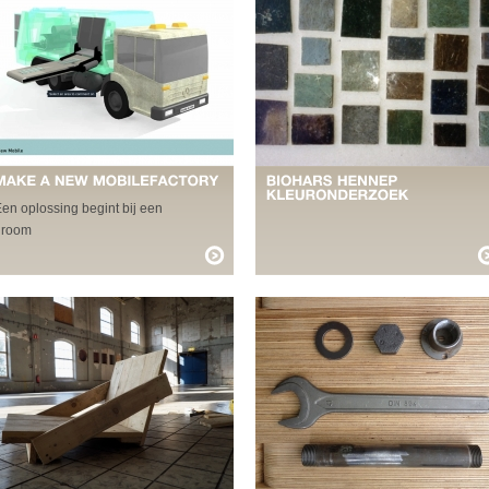
en oplossing begint bij een
droom