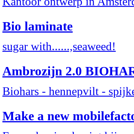
Kantoor ontwerp in Amste
Bio laminate
sugar with......,seaweed!
Ambrozijn 2.0 BIOHA
Biohars - hennepvilt - spij
Make a new mobilefact