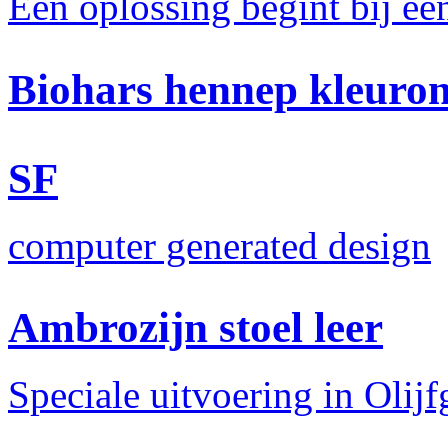
Een oplossing begint bij e
Biohars hennep kleuro
SF
computer generated design
Ambrozijn stoel leer
Speciale uitvoering in Olijf