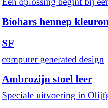
Een oplossing begint bij e
Biohars hennep kleuro
SF
computer generated design
Ambrozijn stoel leer
Speciale uitvoering in Olijf