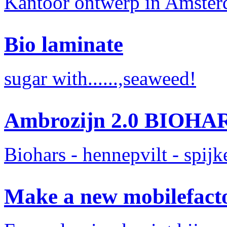
Kantoor ontwerp in Amste
Bio laminate
sugar with......,seaweed!
Ambrozijn 2.0 BIOHA
Biohars - hennepvilt - spij
Make a new mobilefact