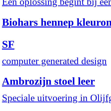
Een oplossing begint bij e
Biohars hennep kleuro
SF
computer generated design
Ambrozijn stoel leer
Speciale uitvoering in Olijf