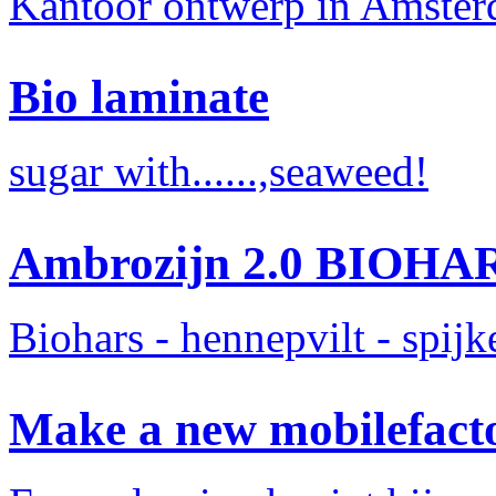
Kantoor ontwerp in Amste
Bio laminate
sugar with......,seaweed!
Ambrozijn 2.0 BIOHA
Biohars - hennepvilt - spij
Make a new mobilefact