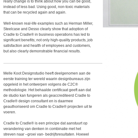
really change is to think about how you can be good,
instead of less bad. Using good, non-toxic materials
that can be recycled again and again.
Well-known real-life examples such as Herman Miller,
Steelcase and Desso clearly show that adoption of
Cradle to Cradle® in business operations has led to
significant benefits; not only high-quality products, job
satisfaction and health of employees and customers,
but also clearly demonstrable financial results.
...........................................................................................................
Melle Koot Designstudio heeft deelgenomen aan de
eerste training ter wereld waarin designbureaus zijn
opgeleid in het ontwerpen volgens de C2C®
methodologie. Het behaalde certificaat geeft aan dat
de studio kan fungeren als geaccrediteerd Cradle to
Cradle® design consultant en is daarmee
geauthoriseerd om Cradle to Cradle® projecten uit te
voeren.
Cradle to Cradle® is een principe dat aanstuurt op
verandering van denken in combinatie met het
streven naar –groei van- bedrijfsresultaten. Hoewel