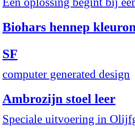
Een oplossing begint bij e
Biohars hennep kleuro
SF
computer generated design
Ambrozijn stoel leer
Speciale uitvoering in Olijf